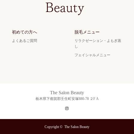
初めての方へ
脱毛メニュー
よくあるご質問
リラクゼーション・よもぎ蒸
し
フェイシャルメニュー
The Salon Beauty
栃木県下都賀郡壬生町安塚880-78 ２F A
Instagram
Copyright ©
The Salon Beauty