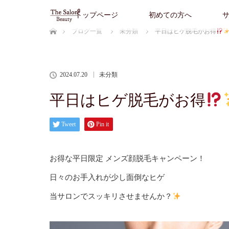
トップページ
初めての方へ
ホーム
ブログ一覧
未分類
平日はヒゲ脱毛がお得
2024.07.20
未分類
平日はヒゲ脱毛がお得
Tweet
Pin it
お得な平日限定 メンズ顔脱毛キャンペーン！
日々のお手入れが少し面倒なヒゲ
当サロンでスッキリさせませんか？