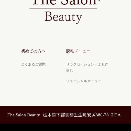
初めての方へ
脱毛メニュー
よくあるご質問
リラクゼーション・よもぎ
蒸し
フェイシャルメニュー
The Salon Beauty
栃木県下都賀郡壬生町安塚880-78 ２F A