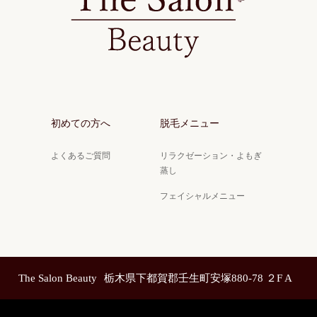
初めての方へ
脱毛メニュー
よくあるご質問
リラクゼーション・よもぎ
蒸し
フェイシャルメニュー
The Salon Beauty
栃木県下都賀郡壬生町安塚880-78 ２F A