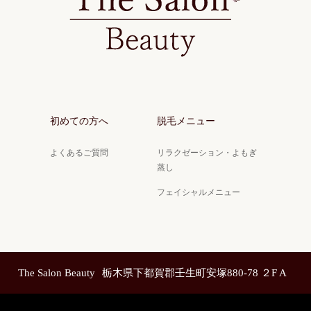
初めての方へ
脱毛メニュー
よくあるご質問
リラクゼーション・よもぎ
蒸し
フェイシャルメニュー
The Salon Beauty
栃木県下都賀郡壬生町安塚880-78 ２F A