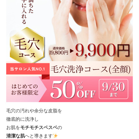
毛穴の汚れや余分な皮脂を
徹底的に洗浄し
お肌を
モチモチスベスベ
の
清潔な肌
へと導きます