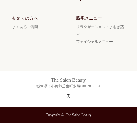
初めての方へ
脱毛メニュー
よくあるご質問
リラクゼーション・よもぎ蒸
し
フェイシャルメニュー
The Salon Beauty
栃木県下都賀郡壬生町安塚880-78 ２F A
Instagram
Copyright ©
The Salon Beauty